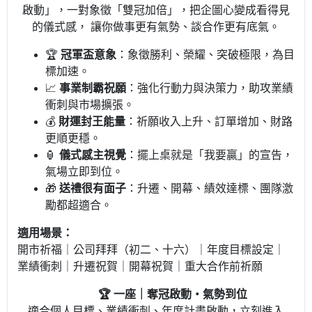
啟動」，一對象徵「雙冠加倍」，把企圖心變成看得見
的儀式感， 讓你做事更有氣勢、談合作更有底氣。
🏆
冠軍盃意象
：象徵勝利、榮耀、突破極限，為目
標加速。
📈
事業制霸祝願
：強化行動力與決策力，助攻業績
衝刺與市場擴張。
💰
財運封王能量
：祈願收入上升、訂單增加、財路
更順更穩。
🏮
儀式感主視覺
：擺上桌就是「我要贏」的宣告，
氣場立即到位。
🎁
送禮很有面子
：升遷、開幕、績效達標、團隊激
勵都超適合。
適用場景：
開市祈福｜公司拜拜（初二、十六）｜年度目標設定｜
業績衝刺｜升遷祝賀｜開幕祝賀｜重大合作前祈願
🏆 一座｜奪冠啟動・氣勢到位
適合個人目標、業績衝刺、年度計畫啟動，立刻進入