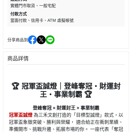
實體門市取貨
一般宅配
付款方式
當面付款
信用卡
ATM 虛擬帳號
分享商品到
商品詳情
🏆 冠軍盃誠燈｜登峰奪冠・財運封
王・事業制霸 🏆
登峰奪冠 × 財運封王 × 事業制霸
冠軍盃誠燈
為三禾文創打造的「目標型誠燈」款式，以
冠軍盃象徵突破、勝利與榮耀， 適合給正在衝刺業績、
準備開市、挑戰升遷、拓展市場的你。 一座代表「奪冠