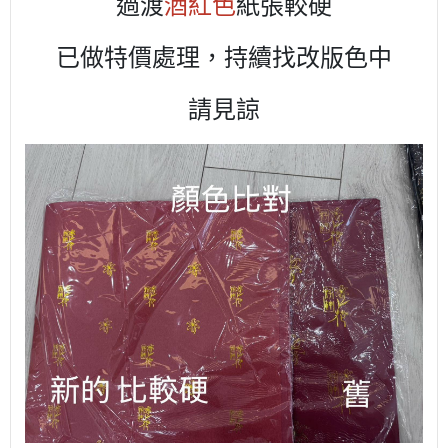
過渡
酒紅色
紙張較硬
已做特價處理，持續找改版色中
請見諒