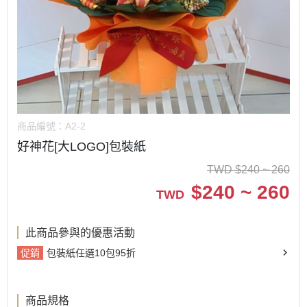
商品編號：
A2-2
好神花[大LOGO]包裝紙
TWD
$
240 ~ 260
$
240 ~ 260
TWD
此商品參與的優惠活動
促銷
包裝紙任選10包95折
商品規格