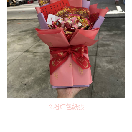
⇪粉紅包紙張