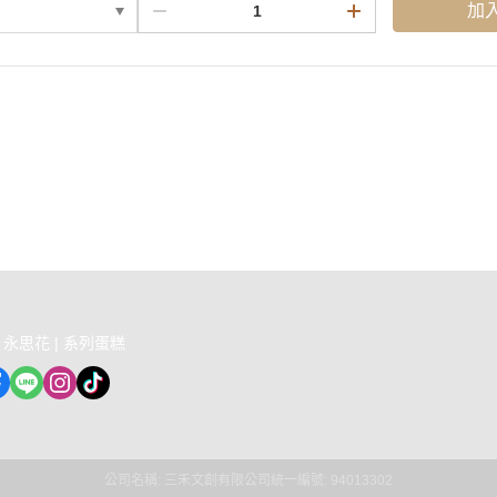
加
益說明
權條款
| 永思花 | 系列蛋糕
公司名稱: 三禾文創有限公司
統一編號: 94013302