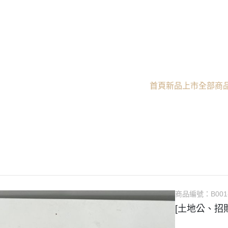
首頁
新品上市
全部商
商品編號：
B001
[土地公、招