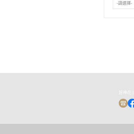
-請選擇-
關於
全部商品
付款方式說明
會員權
聯絡我們
訂單查詢
寄送方式說明
隱私
部落格
訂單相關說明
售後服務說明
好神花 