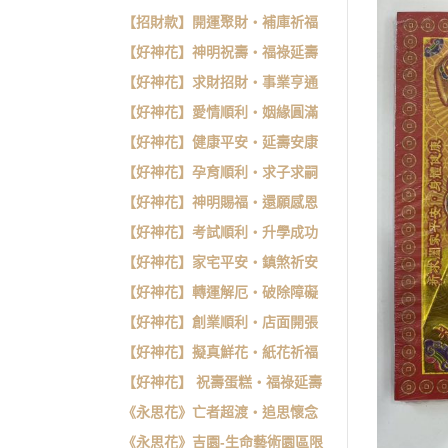
【招財款】開運聚財・補庫祈福
【好神花】神明祝壽・福祿延壽
【好神花】求財招財・事業亨通
【好神花】愛情順利・姻緣圓滿
【好神花】健康平安・延壽安康
【好神花】孕育順利・求子求嗣
【好神花】神明賜福・還願感恩
【好神花】考試順利・升學成功
【好神花】家宅平安・鎮煞祈安
【好神花】轉運解厄・破除障礙
【好神花】創業順利・店面開張
【好神花】擬真鮮花・紙花祈福
【好神花】 祝壽蛋糕・福祿延壽
《永思花》亡者超渡・追思懷念
《永思花》吉園-生命藝術園區限