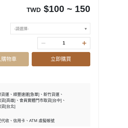
$
100 ~ 150
TWD
-請選擇-
入購物車
立即購買
榮貨運
順豐速運[急單]
新竹貨運
貨[高雄]
會員實體門市取貨[台中]
貨[台北]
配代收
信用卡
ATM 虛擬帳號