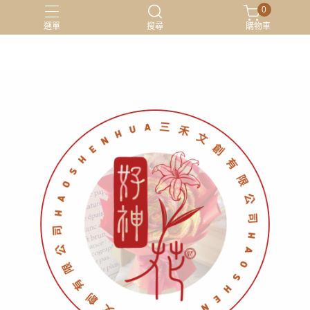
0
選單
搜尋
購物車
材料包